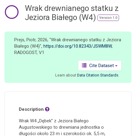
o
Wrak drewnianego statku z
n
Jeziora Białego (W4)
Version 1.0
Prejs, Piotr, 2026, "Wrak drewnianego statku z Jeziora
Białego (W4)",
https://doi.org/10.82343/JSWM8W
,
RADOGOST, V1
Cite Dataset
Learn about
Data Citation Standards
.
Description
Wrak W4 „Dębek” z Jeziora Białego
Augustowskiego to drewniana jednostka o
długości około 23 m i szerokości ok. 5,5 m,