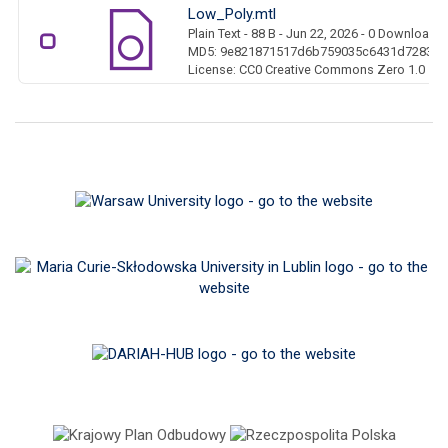
Low_Poly.mtl
Plain Text
- 88 B
- Jun 22, 2026
- 0 Downloads
MD5: 9e821871517d6b759035c6431d72834f
License: CC0 Creative Commons Zero 1.0