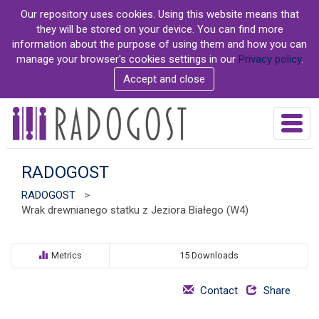
S
Our repository uses cookies. Using this website means that
k
they will be stored on your device. You can find more
i
information about the purpose of using them and how you can
p
manage your browser's cookies settings in our
Privacy policy
.
t
Accept and close
o
m
a
T
i
o
n
g
c
g
RADOGOST
o
l
n
RADOGOST
>
e
t
Wrak drewnianego statku z Jeziora Białego (W4)
n
e
a
n
v
t
i
Metrics
15 Downloads
g
a
Contact
Share
t
i