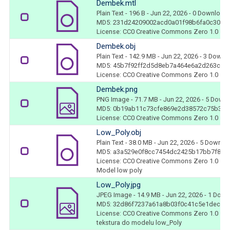
Dembek.mtl
Plain Text
- 196 B
- Jun 22, 2026
- 0 Download
MD5: 231d24209002acd0a01f98b6fa0c3016
License: CC0 Creative Commons Zero 1.0
Dembek.obj
Plain Text
- 142.9 MB
- Jun 22, 2026
- 3 Downl
MD5: 45b7f92ff2d5d8eb7a464e6a2d263cf9
License: CC0 Creative Commons Zero 1.0
Dembek.png
PNG Image
- 71.7 MB
- Jun 22, 2026
- 5 Down
MD5: 0b19ab11c73cfe869e2d38572c75b3a9
License: CC0 Creative Commons Zero 1.0
Low_Poly.obj
Plain Text
- 38.0 MB
- Jun 22, 2026
- 5 Downlo
MD5: a3a529e0f8cc7454dc2425b17bb7f85e
License: CC0 Creative Commons Zero 1.0
Model low poly
Low_Poly.jpg
JPEG Image
- 14.9 MB
- Jun 22, 2026
- 1 Down
MD5: 32d86f7237a61a8b03f0c41c5e1dec0f
License: CC0 Creative Commons Zero 1.0
tekstura do modelu low_Poly