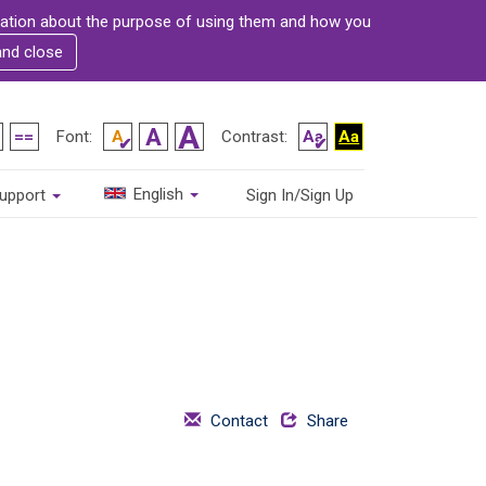
rmation about the purpose of using them and how you
and close
Font:
Contrast:
English
upport
Sign In/Sign Up
Contact
Share