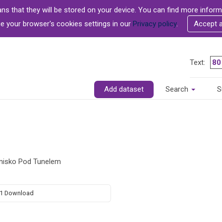
ans that they will be stored on your device. You can find more info
 your browser's cookies settings in our
Privacy policy
.
Accept 
Text:
Add dataset
Search
S
onisko Pod Tunelem
1 Download