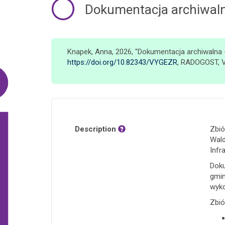
Dokumentacja archiwaln
Knapek, Anna, 2026, "Dokumentacja archiwalna 
https://doi.org/10.82343/VYGEZR
, RADOGOST, 
Description
Zbió
Wald
Infr
Doku
gmin
wyko
Zbió