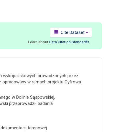
Cite Dataset
Learn about
Data Citation Standards
.
dań wykopaliskowych prowadzonych przez
ór opracowany w ramach projektu Cyfrowa
nego w Dolinie Sąspowskiej,
wski przeprowadził badania
 dokumentacji terenowej