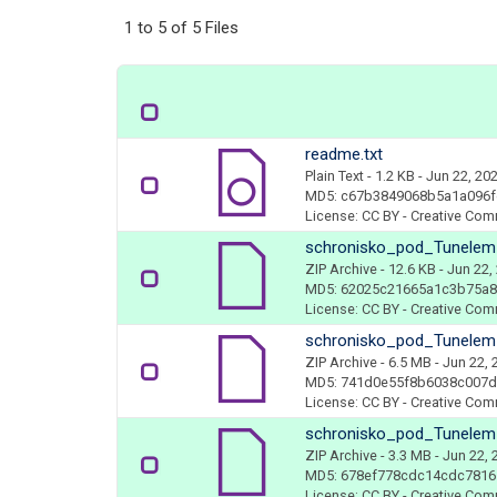
1 to 5 of 5 Files
readme.txt
Plain Text
- 1.2 KB
- Jun 22, 20
MD5: c67b3849068b5a1a096f
License: CC BY - Creative Com
schronisko_pod_Tunelem
ZIP Archive
- 12.6 KB
- Jun 22,
MD5: 62025c21665a1c3b75a
License: CC BY - Creative Com
schronisko_pod_Tunelem_
ZIP Archive
- 6.5 MB
- Jun 22, 
MD5: 741d0e55f8b6038c007
License: CC BY - Creative Com
schronisko_pod_Tunelem_
ZIP Archive
- 3.3 MB
- Jun 22, 
MD5: 678ef778cdc14cdc781
License: CC BY - Creative Com