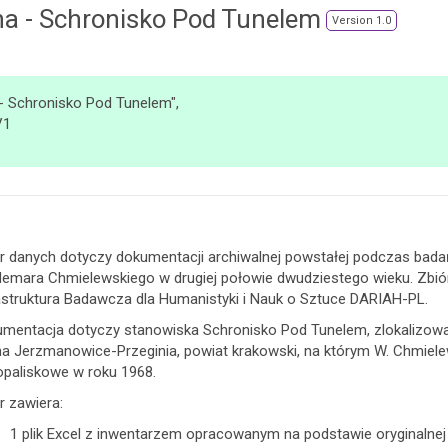
a - Schronisko Pod Tunelem
Version 1.0
- Schronisko Pod Tunelem",
V1
r danych dotyczy dokumentacji archiwalnej powstałej podczas ba
emara Chmielewskiego w drugiej połowie dwudziestego wieku. Zbi
astruktura Badawcza dla Humanistyki i Nauk o Sztuce DARIAH-PL.
mentacja dotyczy stanowiska Schronisko Pod Tunelem, zlokalizowa
a Jerzmanowice-Przeginia, powiat krakowski, na którym W. Chmiele
paliskowe w roku 1968.
r zawiera:
1 plik Excel z inwentarzem opracowanym na podstawie oryginalnej