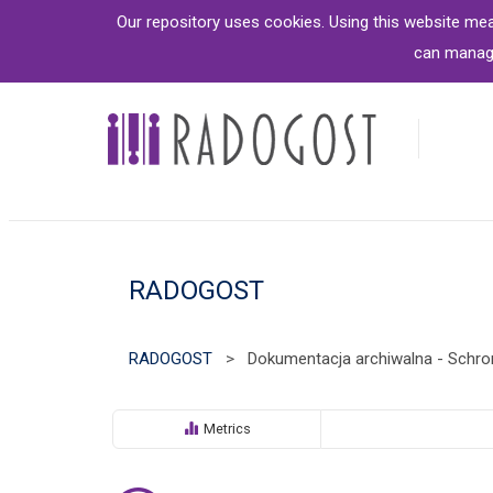
S
Our repository uses cookies. Using this website me
k
can manage
i
p
t
o
m
a
i
n
c
o
RADOGOST
n
t
e
n
RADOGOST
>
Dokumentacja archiwalna - Schr
t
Metrics