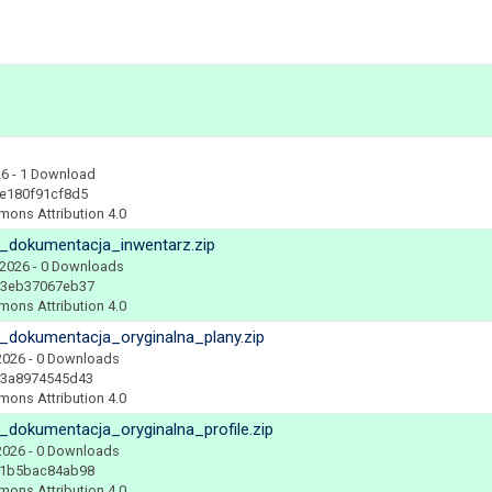
26
- 1 Download
e180f91cf8d5
mons Attribution 4.0
_dokumentacja_inwentarz.zip
 2026
- 0 Downloads
83eb37067eb37
mons Attribution 4.0
dokumentacja_oryginalna_plany.zip
2026
- 0 Downloads
d3a8974545d43
mons Attribution 4.0
dokumentacja_oryginalna_profile.zip
2026
- 0 Downloads
61b5bac84ab98
mons Attribution 4.0