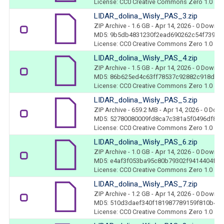
License: CC0 Creative Commons Zero 1.0
LIDAR_dolina_Wisły_PAS_3.zip
ZIP Archive
- 1.6 GB
- Apr 14, 2026
- 0 Downl
MD5: 9b5db4831230f2ead690262c54f739df
License: CC0 Creative Commons Zero 1.0
LIDAR_dolina_Wisły_PAS_4.zip
ZIP Archive
- 1.5 GB
- Apr 14, 2026
- 0 Downl
MD5: 86b625ed4c63ff78537c92882c918dae
License: CC0 Creative Commons Zero 1.0
LIDAR_dolina_Wisły_PAS_5.zip
ZIP Archive
- 659.2 MB
- Apr 14, 2026
- 0 Dow
MD5: 52780080009fd8ca7c381a5f0496df80
License: CC0 Creative Commons Zero 1.0
LIDAR_dolina_Wisły_PAS_6.zip
ZIP Archive
- 1.0 GB
- Apr 14, 2026
- 0 Downl
MD5: e4af3f053ba95c80b79302f9414404fc
License: CC0 Creative Commons Zero 1.0
LIDAR_dolina_Wisły_PAS_7.zip
ZIP Archive
- 1.2 GB
- Apr 14, 2026
- 0 Downl
MD5: 510d3daef340f181987789159f810b47
License: CC0 Creative Commons Zero 1.0