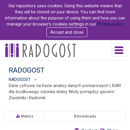
S
Our repository uses cookies. Using this website means that
k
they will be stored on your device. You can find more
i
information about the purpose of using them and how you can
p
manage your browser's cookies settings in our
Privacy policy
.
t
Accept and close
o
m
a
T
i
o
n
g
c
g
RADOGOST
o
l
n
RADOGOST
>
e
t
Dane cyfrowe na bazie analizy danych pomiarowych LIDAR
n
e
dla środkowego odcinka doliny Wisły pomiędzy ujściem
a
n
Zwoleńki i Radomki
v
t
i
g
a
Metrics
8 Downloads
t
i