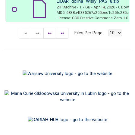
LIDAR_dolina_Wisły_PAS_8.zip
ZIP Archive
- 1.7 GB
- Apr 14, 2026
- 0 Downl
MD5: 6838a4f335267a255bec1c25fc285c4e
License: CC0 Creative Commons Zero 1.0
Files Per Page
F
P
N
E