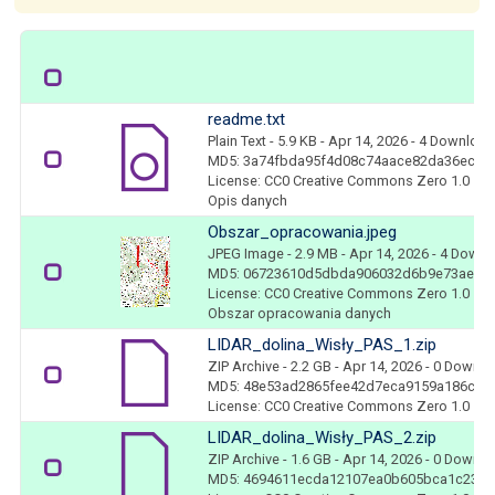
readme.txt
Plain Text
- 5.9 KB
- Apr 14, 2026
- 4 Downloa
MD5: 3a74fbda95f4d08c74aace82da36ec86
License: CC0 Creative Commons Zero 1.0
Opis danych
Obszar_opracowania.jpeg
JPEG Image
- 2.9 MB
- Apr 14, 2026
- 4 Downl
MD5: 06723610d5dbda906032d6b9e73ae0b
License: CC0 Creative Commons Zero 1.0
Obszar opracowania danych
LIDAR_dolina_Wisły_PAS_1.zip
ZIP Archive
- 2.2 GB
- Apr 14, 2026
- 0 Downl
MD5: 48e53ad2865fee42d7eca9159a186c43
License: CC0 Creative Commons Zero 1.0
LIDAR_dolina_Wisły_PAS_2.zip
ZIP Archive
- 1.6 GB
- Apr 14, 2026
- 0 Downl
MD5: 4694611ecda12107ea0b605bca1c2356