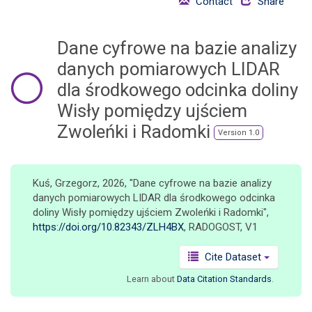
Contact
Share
o
n
Dane cyfrowe na bazie analizy
danych pomiarowych LIDAR
dla środkowego odcinka doliny
Wisły pomiędzy ujściem
Zwoleńki i Radomki
Version 1.0
Kuś, Grzegorz, 2026, "Dane cyfrowe na bazie analizy
danych pomiarowych LIDAR dla środkowego odcinka
doliny Wisły pomiędzy ujściem Zwoleńki i Radomki",
https://doi.org/10.82343/ZLH4BX
, RADOGOST, V1
Cite Dataset
Learn about
Data Citation Standards
.